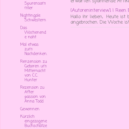
erwarten spannende Artike
Spurensam
mler
{Autoreninterview] I Reen
Nightingale
Hallo ihr lieben, Heute ist
Schwestern
angebrochen. Die Woche ist 
Das
Wochenend
e naht
Mal etwas
zum
Nachdenken.
Renzension zu
Geboren um
Mitternacht
von C.C.
Hunter
Rezension zu
After
passion von
Anna Todd
Gewonnen
Kürzlich
eingezogene
Buchschätze