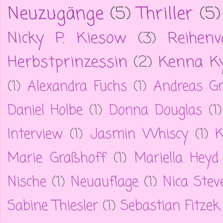
Neuzugänge
(5)
Thriller
(5)
Nicky P. Kiesow
(3)
Reihenv
Herbstprinzessin
(2)
Kenna Ky
(1)
Alexandra Fuchs
(1)
Andreas Gr
Daniel Holbe
(1)
Donna Douglas
(1)
Interview
(1)
Jasmin Whiscy
(1)
K
Marie Graßhoff
(1)
Mariella Heyd
Nische
(1)
Neuauflage
(1)
Nica Stev
Sabine Thiesler
(1)
Sebastian Fitzek