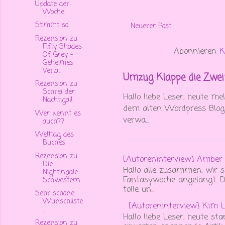
Update der
Woche
Stimmt so.
Neuerer Post
Rezension zu
Fifty Shades
Abonnieren
K
Of Grey -
Geheimes
Verla...
Umzug Klappe die Zweit
Rezension zu
Schrei der
Hallo liebe Leser, heute m
Nachtigall
dem alten Wordpress Blog d
Wer kennt es
verwa...
auch??
Welttag des
Buches
Rezension zu
[Autoreninterview] Amber
Die
Hallo alle zusammen, wir s
Nightingale
Fantasywoche angelangt. Da
Schwestern
tolle un...
Sehr schöne
Wunschliste
[Autoreninterview] Kim L
.
Hallo liebe Leser, heute s
Rezension zu