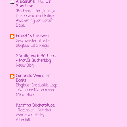
A Bookshelf Full Of
Sunshine
(Buchvorstellung) Indigo -
Das Erwachen / Indigo
Awakening von Jordan
Dane
Franzi´s Lesewelt
Geschwister Streit -
Blogtour Elsa Rieger
Süchtig nach Büchern
- Moni's Bücherblog
Neuer Blog
Corinna's World of
Books
Blogtour "Die dunkle Loge
- Gläserne Mauern von
Mina Miller
Kerstins Bücherstube
~Rezension~ Nur drei
Worte von Becky
Albertalli