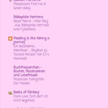
Bookish Moments
[Rezension] Find me in
Green Valley
Bibliophilie Hermine
Neuer Name - Alter Blog
. Aus Bibliophilie Hermine
wird Fybrolitera
Reading is like taking a
journey
Ein besonderes
Abenteuer ... Blogtour zu
"Second Horizon" von E.F.v.
Hainwald
Buchfresserchen -
Bücher, Rezensionen
und Lesefreude
Rezension: Königsfall -
Der Paladin
Books of Fantasy
Dark Love: Dich darf ich
nicht begehren