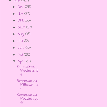
2016
(207)
▼
Dez.
(26)
►
Nov.
(27)
►
Okt.
(33)
►
Sept.
(27)
►
Aug.
(16)
►
Juli
(12)
►
Juni
(16)
►
Mai
(26)
►
Apr.
(24)
▼
Ein schönes
Wochenend
e
Rezension zu
Mitbewohne
r
Rezension zu
Mädchenjäg
er