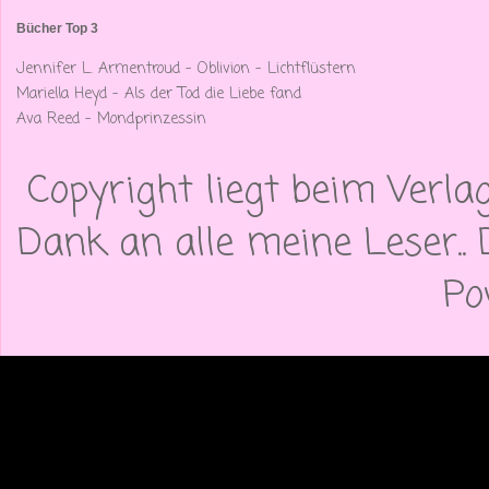
Bücher Top 3
Jennifer L. Armentroud - Oblivion - Lichtflüstern
Mariella Heyd - Als der Tod die Liebe fand
Ava Reed - Mondprinzessin
Copyright liegt beim Verla
Dank an alle meine Leser.. 
Po